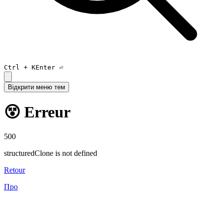
Ctrl +
K
Enter ⏎
Відкрити меню тем
😵 Erreur
500
structuredClone is not defined
Retour
Про