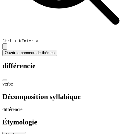
Ctrl +
K
Enter ⏎
Ouvrir le panneau de thèmes
différencie
verbe
Décomposition syllabique
di
ffé
ren
ci
e
Étymologie