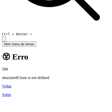
Ctrl +
K
Enter ⏎
Abrir menu de temas
😵 Erro
500
structuredClone is not defined
Voltar
Sobre