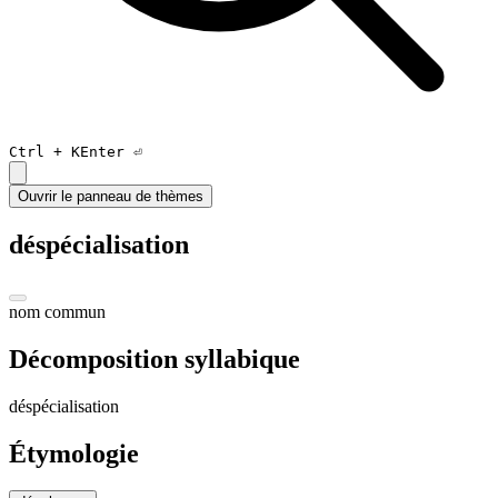
Ctrl +
K
Enter ⏎
Ouvrir le panneau de thèmes
déspécialisation
nom commun
Décomposition syllabique
dé
spé
cia
li
sa
tion
Étymologie