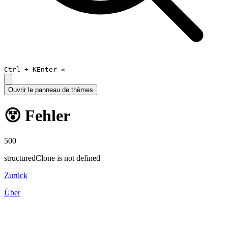
Ctrl +
K
Enter ⏎
Ouvrir le panneau de thèmes
😵 Fehler
500
structuredClone is not defined
Zurück
Über