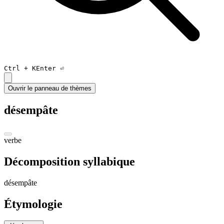
Ctrl +
K
Enter ⏎
Ouvrir le panneau de thèmes
désempâte
verbe
Décomposition syllabique
dé
sem
pât
e
Étymologie