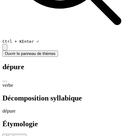
Ctrl +
K
Enter ⏎
Ouvrir le panneau de thèmes
dépure
verbe
Décomposition syllabique
dé
pure
Étymologie