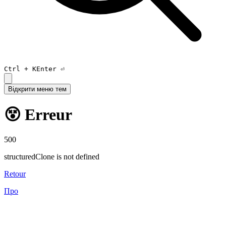
Ctrl +
K
Enter ⏎
Відкрити меню тем
😵 Erreur
500
structuredClone is not defined
Retour
Про