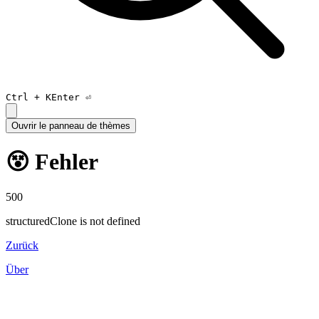
Ctrl +
K
Enter ⏎
Ouvrir le panneau de thèmes
😵 Fehler
500
structuredClone is not defined
Zurück
Über