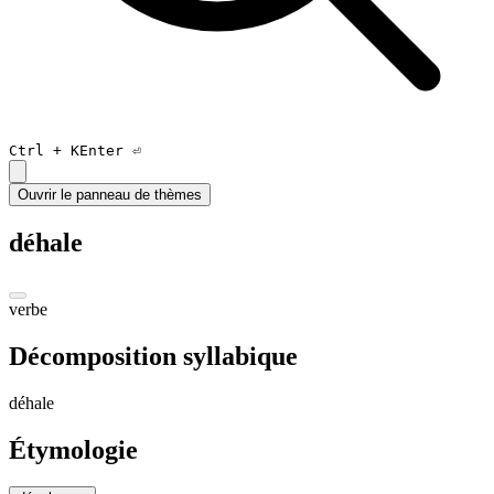
Ctrl +
K
Enter ⏎
Ouvrir le panneau de thèmes
déhale
verbe
Décomposition syllabique
dé
h
al
e
Étymologie