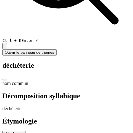
Ctrl +
K
Enter ⏎
Ouvrir le panneau de thèmes
déchèterie
nom commun
Décomposition syllabique
dé
chèt
erie
Étymologie