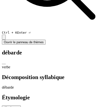
Ctrl +
K
Enter ⏎
Ouvrir le panneau de thèmes
débarde
verbe
Décomposition syllabique
dé
barde
Étymologie