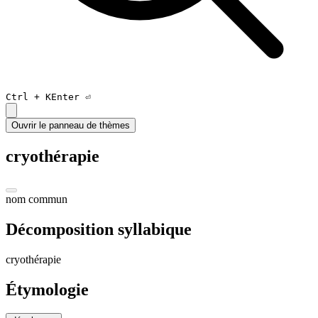
Ctrl +
K
Enter ⏎
Ouvrir le panneau de thèmes
cryothérapie
nom commun
Décomposition syllabique
cr
y
o
thé
ra
pi
e
Étymologie