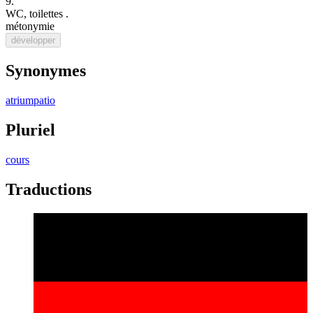
9.
WC
,
toilettes
.
métonymie
développer
Synonymes
atrium
patio
Pluriel
cours
Traductions