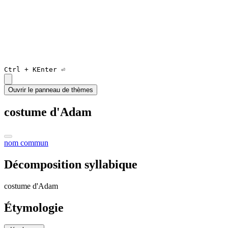
Ctrl +
K
Enter ⏎
Ouvrir le panneau de thèmes
costume d'Adam
nom commun
Décomposition syllabique
cos
tume d'A
dam
Étymologie