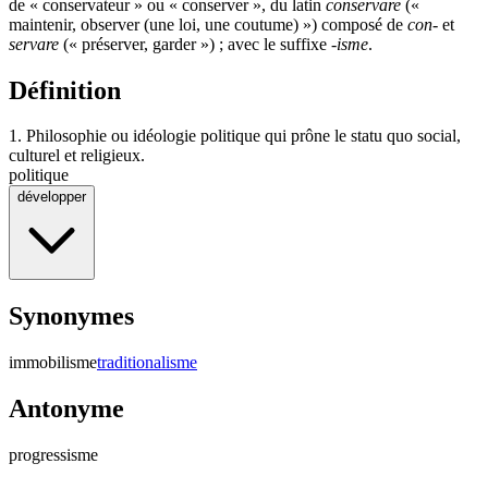
de «
conservateur
» ou «
conserver
», du latin
conservare
(«
maintenir
,
observer
(une loi, une coutume) ») composé de
con-
et
servare
(«
préserver
,
garder
») ; avec le suffixe
-isme
.
Définition
1.
Philosophie ou idéologie politique qui prône le statu quo social,
culturel et religieux.
politique
développer
Synonymes
immobilisme
traditionalisme
Antonyme
progressisme