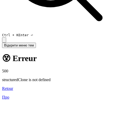
Ctrl +
K
Enter ⏎
Відкрити меню тем
😵 Erreur
500
structuredClone is not defined
Retour
Про