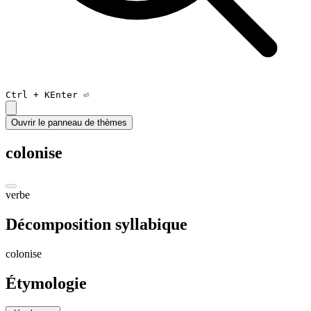
Ctrl +
K
Enter ⏎
Ouvrir le panneau de thèmes
colonise
verbe
Décomposition syllabique
co
lo
nis
e
Étymologie