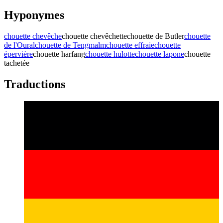
Hyponymes
chouette chevêche
chouette chevêchette
chouette de Butler
chouette
de l'Oural
chouette de Tengmalm
chouette effraie
chouette
épervière
chouette harfang
chouette hulotte
chouette lapone
chouette
tachetée
Traductions