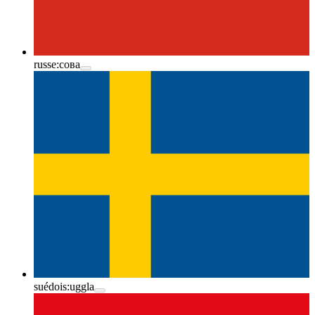
russe:
сова
suédois:
uggla