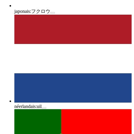
japonais:
フクロウ
néerlandais:
uil