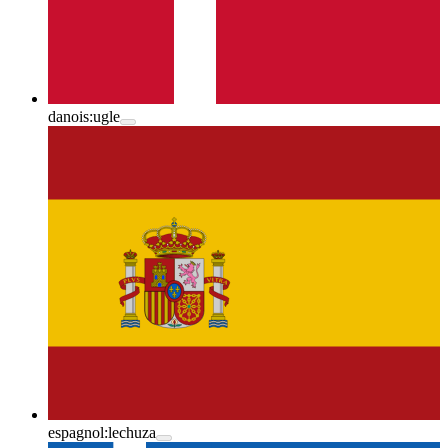
danois:
ugle
espagnol:
lechuza