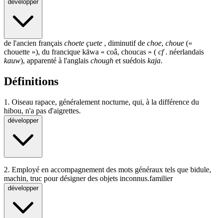
développer
de l'ancien français
choete
çuete
, diminutif de
choe
,
choue
(«
chouette »), du francique kāwa « coâ, choucas » (
cf
. néerlandais
kauw
), apparenté à l'anglais
chough
et suédois
kaja
.
Définitions
1.
Oiseau rapace, généralement nocturne, qui, à la différence du
hibou, n'a pas d'aigrettes.
développer
2.
Employé en accompagnement des mots généraux tels que bidule,
machin, truc pour désigner des objets inconnus.
familier
développer