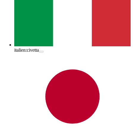
italien:
civetta