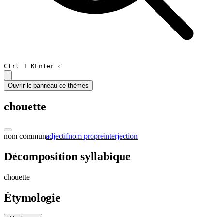
Ctrl +
K
Enter ⏎
Ouvrir le panneau de thèmes
chouette
nom commun
adjectif
nom propre
interjection
Décomposition syllabique
chouett
e
Étymologie