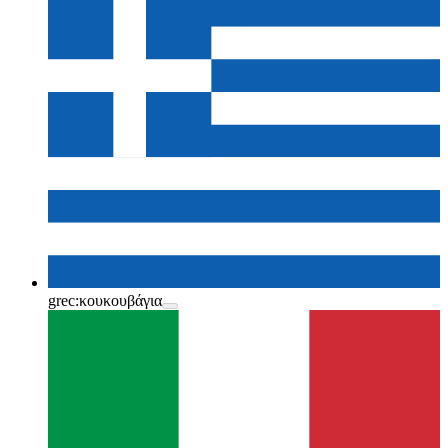
grec:
κουκουβάγια