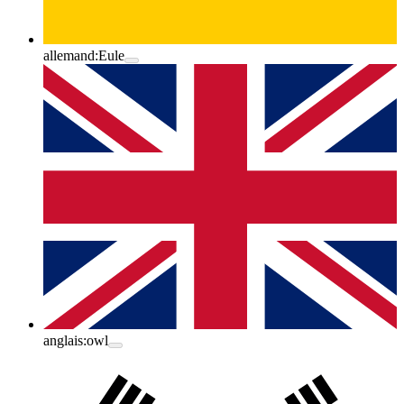
allemand:
Eule
anglais:
owl