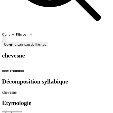
Ctrl +
K
Enter ⏎
Ouvrir le panneau de thèmes
chevesne
nom commun
Décomposition syllabique
che
vesne
Étymologie