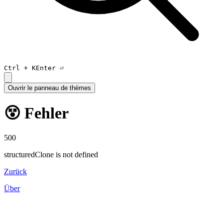
Ctrl +
K
Enter ⏎
Ouvrir le panneau de thèmes
😵 Fehler
500
structuredClone is not defined
Zurück
Über