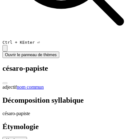
Ctrl +
K
Enter ⏎
Ouvrir le panneau de thèmes
césaro-papiste
adjectif
nom commun
Décomposition syllabique
cé
sa
ro-
pa
piste
Étymologie