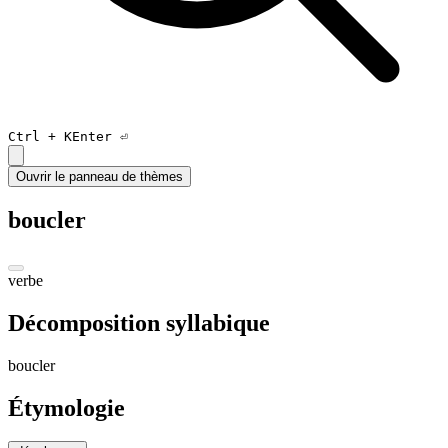
Ctrl +
K
Enter ⏎
Ouvrir le panneau de thèmes
boucler
verbe
Décomposition syllabique
bou
cler
Étymologie