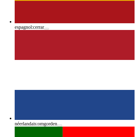
espagnol:
cerrar
néerlandais:
omgorden