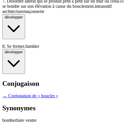
7.
Désordre latéral qui se produit petit à petit sur un mur ou celui-ci
se bombe sur son élévation à cause du bouclement.
intransitif
architecture
maçonnerie
développer
8.
Se fermer.
familier
développer
Conjugaison
→ Conjugaison de « boucler »
Synonymes
bomber
faire ventre