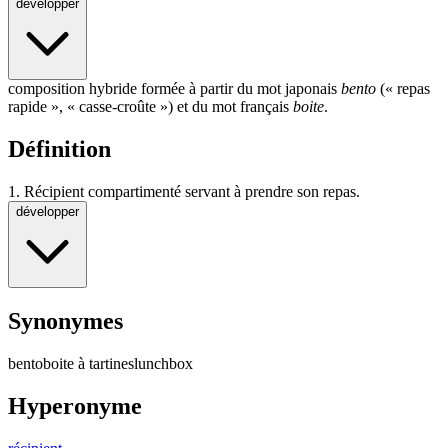
développer
composition
hybride
formée à partir du mot japonais
bento
(« repas
rapide », «
casse-croûte
») et du mot français
boite
.
Définition
1.
Récipient compartimenté servant à prendre son repas.
développer
Synonymes
bento
boite à tartines
lunchbox
Hyperonyme