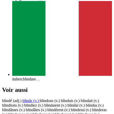
italien:
blindare
Voir aussi
blindé
(adj.)
blinde
(v.)
blindons
(v.)
blindais
(v.)
blindait
(v.)
blindions
(v.)
blindiez
(v.)
blindaient
(v.)
blindai
(v.)
blindas
(v.)
blindâmes
(v.)
blindâtes
(v.)
blindèrent
(v.)
blinderai
(v.)
blinderas