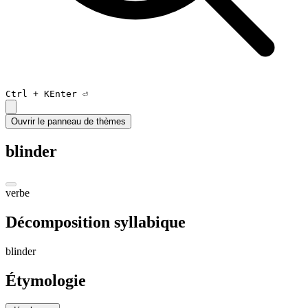
Ctrl +
K
Enter ⏎
Ouvrir le panneau de thèmes
blinder
verbe
Décomposition syllabique
blin
der
Étymologie