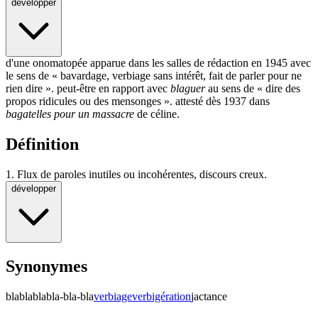
développer
d'une onomatopée apparue dans les
salles de rédaction
en 1945 avec
le sens de «
bavardage
,
verbiage
sans
intérêt
, fait de
parler pour ne
rien dire
». peut-être en rapport avec
blaguer
au sens de « dire des
propos ridicules ou des mensonges ». attesté dès 1937 dans
bagatelles pour un massacre
de céline.
Définition
1.
Flux de paroles inutiles ou incohérentes, discours creux.
développer
Synonymes
blablabla
bla-bla-bla
verbiage
verbigération
jactance