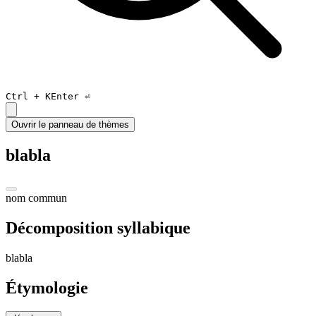
Ctrl +
K
Enter ⏎
Ouvrir le panneau de thèmes
blabla
nom commun
Décomposition syllabique
bla
bla
Étymologie