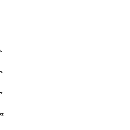
r
.
er
.
er
.
er
.