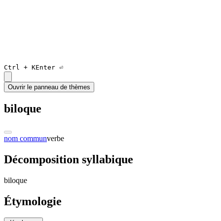
Ctrl +
K
Enter ⏎
Ouvrir le panneau de thèmes
biloque
nom commun
verbe
Décomposition syllabique
bi
loqu
e
Étymologie