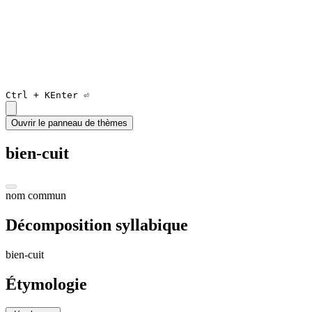
Ctrl +
K
Enter ⏎
Ouvrir le panneau de thèmes
bien-cuit
nom commun
Décomposition syllabique
bien
-
cui
t
Étymologie