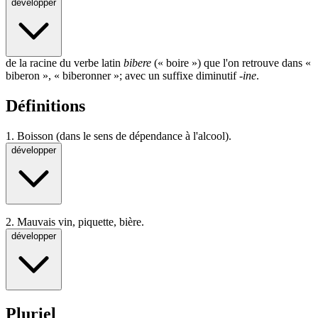
développer
de la racine du verbe latin
bibere
(«
boire
») que l'on retrouve dans «
biberon
», «
biberonner
»; avec un suffixe diminutif
-ine
.
Définitions
1.
Boisson (dans le sens de dépendance à l'alcool).
développer
2.
Mauvais vin, piquette, bière.
développer
Pluriel