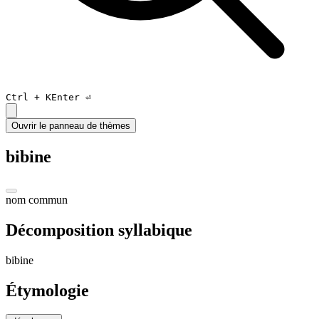
Ctrl +
K
Enter ⏎
Ouvrir le panneau de thèmes
bibine
nom commun
Décomposition syllabique
bi
bin
e
Étymologie