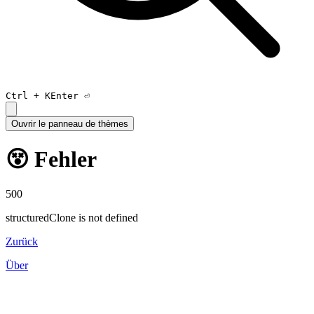
Ctrl +
K
Enter ⏎
Ouvrir le panneau de thèmes
😵 Fehler
500
structuredClone is not defined
Zurück
Über