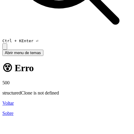
Ctrl +
K
Enter ⏎
Abrir menu de temas
😵 Erro
500
structuredClone is not defined
Voltar
Sobre