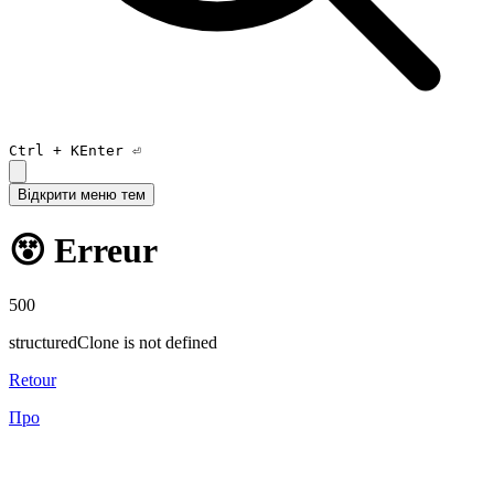
Ctrl +
K
Enter ⏎
Відкрити меню тем
😵 Erreur
500
structuredClone is not defined
Retour
Про