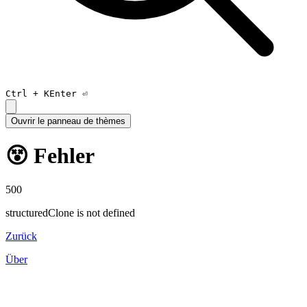
Ctrl +
K
Enter ⏎
Ouvrir le panneau de thèmes
😵 Fehler
500
structuredClone is not defined
Zurück
Über