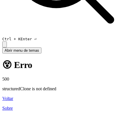
Ctrl +
K
Enter ⏎
Abrir menu de temas
😵 Erro
500
structuredClone is not defined
Voltar
Sobre