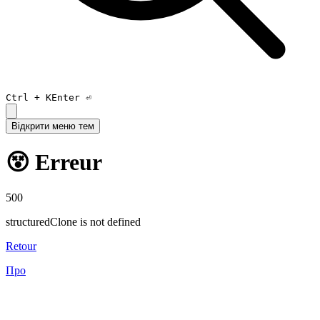
Ctrl +
K
Enter ⏎
Відкрити меню тем
😵 Erreur
500
structuredClone is not defined
Retour
Про