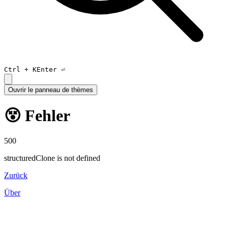
Ctrl +
K
Enter ⏎
Ouvrir le panneau de thèmes
😵 Fehler
500
structuredClone is not defined
Zurück
Über