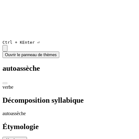
Ctrl +
K
Enter ⏎
Ouvrir le panneau de thèmes
autoassèche
verbe
Décomposition syllabique
au
to
a
ssèch
e
Étymologie