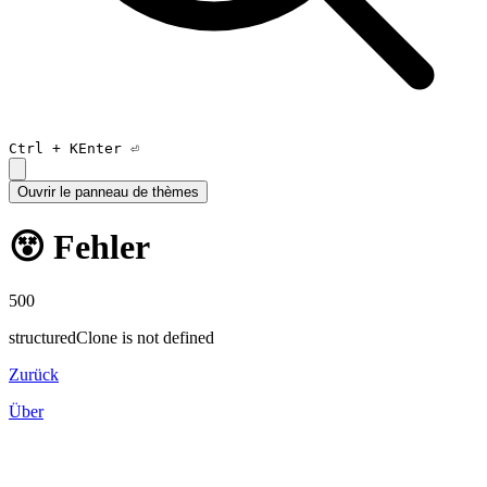
Ctrl +
K
Enter ⏎
Ouvrir le panneau de thèmes
😵 Fehler
500
structuredClone is not defined
Zurück
Über