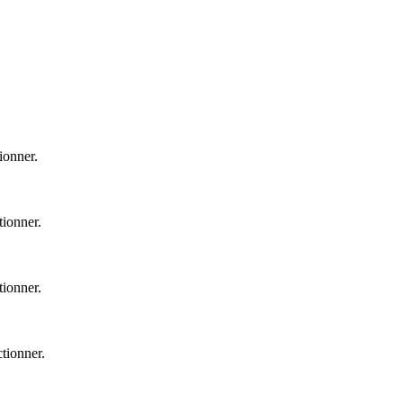
tionner
.
tionner
.
tionner
.
ctionner
.