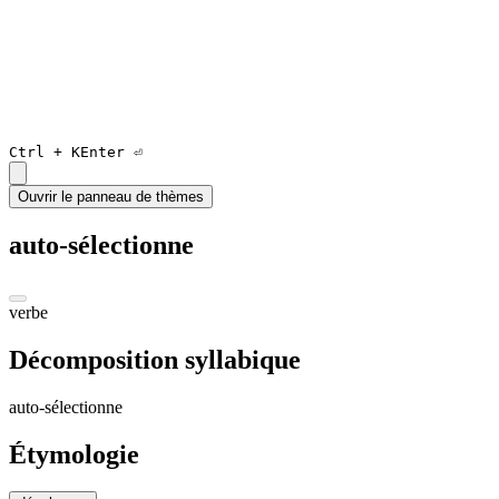
Ctrl +
K
Enter ⏎
Ouvrir le panneau de thèmes
auto-sélectionne
verbe
Décomposition syllabique
au
to
-
sé
lec
tionn
e
Étymologie