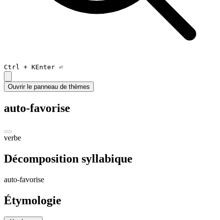
Ctrl +
K
Enter ⏎
Ouvrir le panneau de thèmes
auto-favorise
verbe
Décomposition syllabique
au
to
-
fa
vo
rise
Étymologie