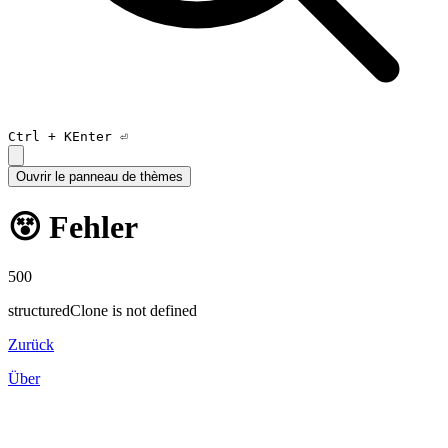
Ctrl +
K
Enter ⏎
Ouvrir le panneau de thèmes
😵 Fehler
500
structuredClone is not defined
Zurück
Über