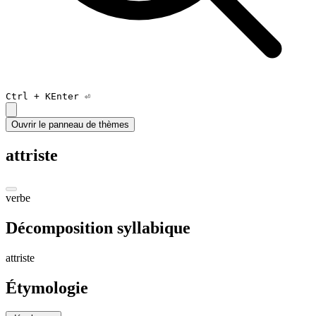
Ctrl +
K
Enter ⏎
Ouvrir le panneau de thèmes
attriste
verbe
Décomposition syllabique
a
ttris
te
Étymologie