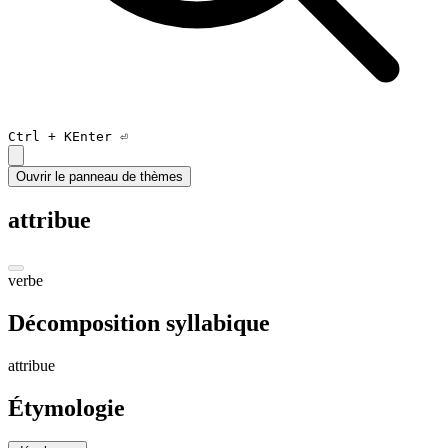
Ctrl +
K
Enter ⏎
Ouvrir le panneau de thèmes
attribue
verbe
Décomposition syllabique
a
ttri
bu
e
Étymologie