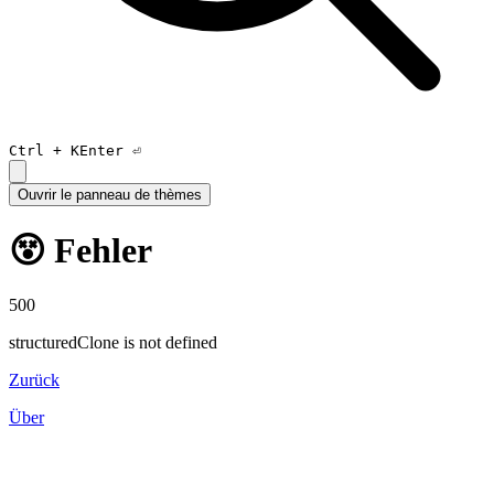
Ctrl +
K
Enter ⏎
Ouvrir le panneau de thèmes
😵 Fehler
500
structuredClone is not defined
Zurück
Über