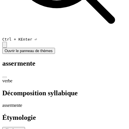
Ctrl +
K
Enter ⏎
Ouvrir le panneau de thèmes
assermente
verbe
Décomposition syllabique
a
sser
ment
e
Étymologie