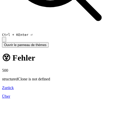
Ctrl +
K
Enter ⏎
Ouvrir le panneau de thèmes
😵 Fehler
500
structuredClone is not defined
Zurück
Über