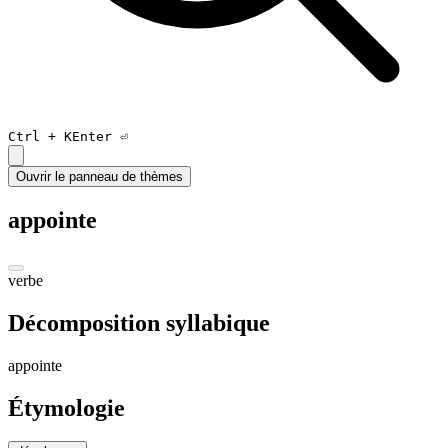
Ctrl +
K
Enter ⏎
Ouvrir le panneau de thèmes
appointe
verbe
Décomposition syllabique
a
pp
ointe
Étymologie