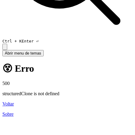
Ctrl +
K
Enter ⏎
Abrir menu de temas
😵 Erro
500
structuredClone is not defined
Voltar
Sobre