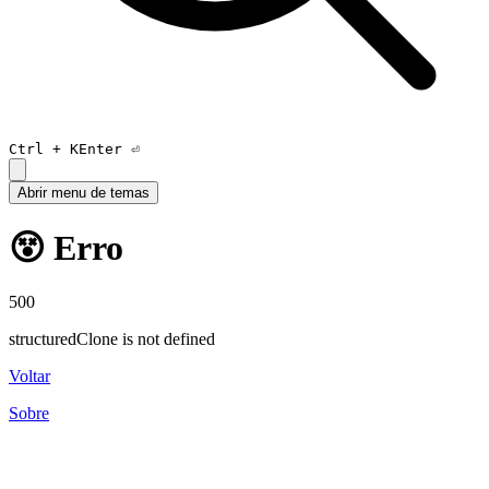
Ctrl +
K
Enter ⏎
Abrir menu de temas
😵 Erro
500
structuredClone is not defined
Voltar
Sobre