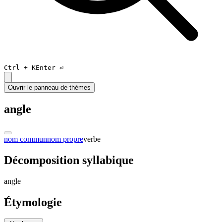
Ctrl +
K
Enter ⏎
Ouvrir le panneau de thèmes
angle
nom commun
nom propre
verbe
Décomposition syllabique
an
gle
Étymologie